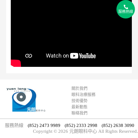
2
2
服務熱線
2
關於我們
眼科治療服務
技術優勢
最新動態
聯絡我們
服務熱線
(852) 2473 9989
(852) 2333 2998
(852) 2638 3090
Copyright ©
2026
元朗眼科中心 All Rights Reserved.