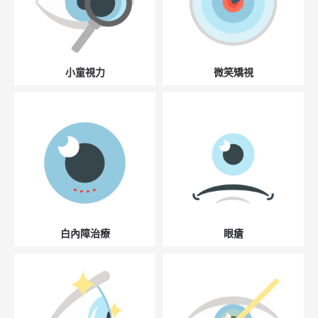
小童視力
微笑矯視
白內障治療
眼瘡