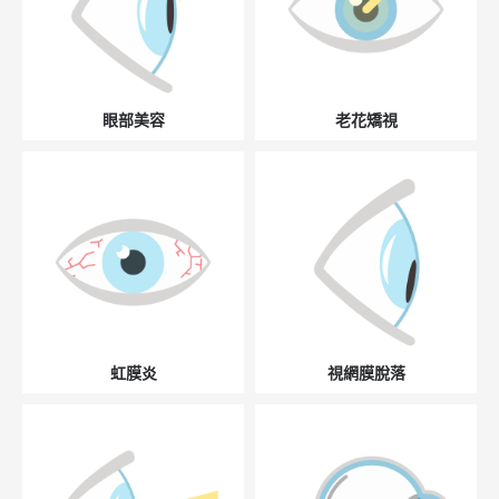
眼部美容
老花矯視
虹膜炎
視網膜脫落