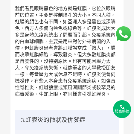
我們看見眼睛黑色的地方就是虹膜，它位於眼睛
前房位置，主要是控制瞳孔的大小。不同人種，
虹膜的顏色也有不同，如亞洲人多是黑色或深啡
色，西方人多偏向藍色或綠色等。虹膜炎成因大
多是身體免疫系統出了問題而引起。免疫系統內
的白血球細胞，主要是用來對付外來病菌的入
侵，但虹膜炎患者會將虹膜誤當成「敵人」，繼
而攻擊虹膜細胞，導致發炎。但大多數虹膜炎都
是自發性的，沒特别原因。也有可能因壓力太
大，令免疫系統失衡，就像筆者的大學教授朋友
一樣，每當壓力大或休息不足時，虹膜炎便會伺
機發作。有些人本身患有免疫系統疾病，如強直
性脊椎炎、紅斑狼瘡或類風濕關節炎或較罕見的
病毒感染、生蛇上眼，亦同樣會引發虹膜炎。
2
2
服務熱線
2
3.虹膜炎的徵狀及併發症