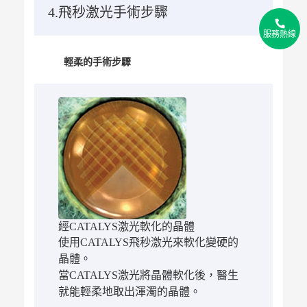
4.飛秒激光手術步驟
2
2
服務熱線
2
輕柔的手術步驟
經CATALYS激光軟化的晶體
使用CATALYS飛秒激光來軟化變硬的
晶體。
當CATALYS激光將晶體軟化後，醫生
就能輕柔地取出渾濁的晶體。