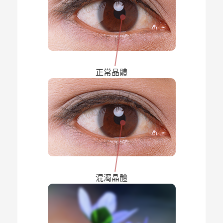
正常晶體
混濁晶體