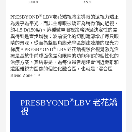
®
PRESBYOND
LBV老花矯視將主導眼的遠視力矯正
為幾乎為平光，而非主導眼被矯正為稍微偏向近視，
約-1.5 D(150度)。這種微單眼視策略通過決定性的差
異得到進壹步增強：波前優化的切削輪廓增加每只眼
睛的景深，從而為整個角膜光學區創建連續的屈光力
®
梯度。PRESBYOND
LBV老花矯視融合視覺激光治
療是基於術前球面像差和眼睛的功能年齡的個性化的
治療方案。其結果是，為每位患者創建壹個近距離和
遠距離視力圖像的個性化融合區，也就是 "混合區
Blend Zone " 。
®
PRESBYOND
LBV 老花矯
視