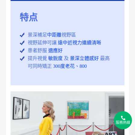
特点
景深補足
中距離
視野區
視野延伸可讓
遠中近視力連續清晰
患者舒服
適應好
提升視覺
敏銳度
及
景深立體感好
最高
可同時矯正
300度老花、800
2
2
服務熱線
2