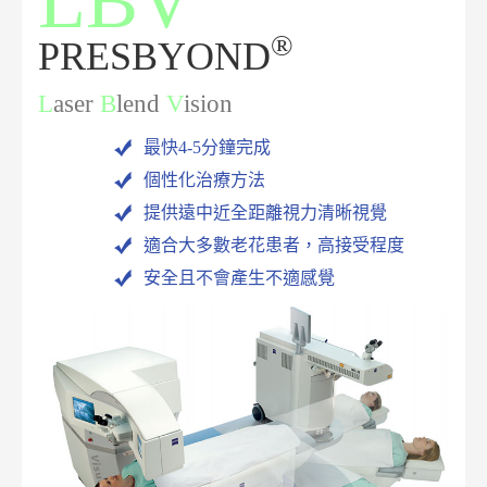
LBV
®
PRESBYOND
L
aser
B
lend
V
ision
最快4-5分鐘完成
個性化治療方法
提供遠中近全距離視力清晰視覺
適合大多數老花患者，高接受程度
安全且不會產生不適感覺