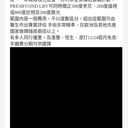
PRESBYOND LBV可同時矯正300度老花、200度遠視
或800度近視及200度散光
範圍內是一個費用，不以度數區分。超出這範圍可由
醫生作出專業評估 手術非常精凖，在歐洲及其他先進
國家做價錢是兩倍以上。
有多人同行優惠。及滙豐、恒生、渣打12/24個月免息/
手續費分期可供選擇