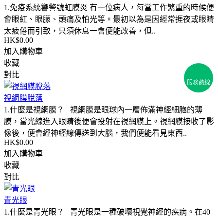
1.免疫系統響警號虹膜炎 有一位病人，每當工作繁重的時候便
會眼紅、眼朦、頭痛及怕光等。最初以為是因經常捱夜或眼睛
太疲倦而引致，只須休息一會便能改善，但..
HK$0.00
加入購物車
收藏
2
對比
2
服務熱線
2
視網膜脫落
1.什麼是視網膜？ 視網膜是眼球內一層佈滿神經細胞的薄
膜，當光線進入眼睛後便會投射在視網膜上。視網膜接收了影
像後，便會經神經線傳送到大腦，我們便能看見東西..
HK$0.00
加入購物車
收藏
對比
青光眼
1.什麼是青光眼？ 青光眼是一種破壞視覺神經的疾病。在40